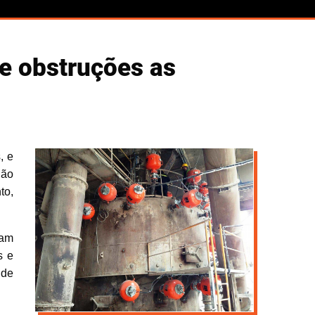
de obstruções as
, e
hão
to,
jam
s e
 de