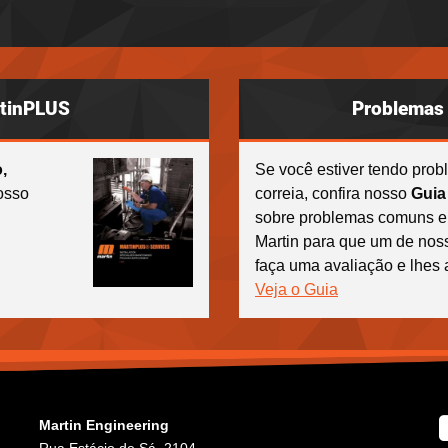
rtinPLUS
Problemas 
,
Se você estiver tendo pro
sso
correia, confira nosso
Guia
sobre problemas comuns e
Martin para que um de noss
faça uma avaliação e lhes
Veja o Guia
Martin Engineering
Rua Estácio de Sá, 2104