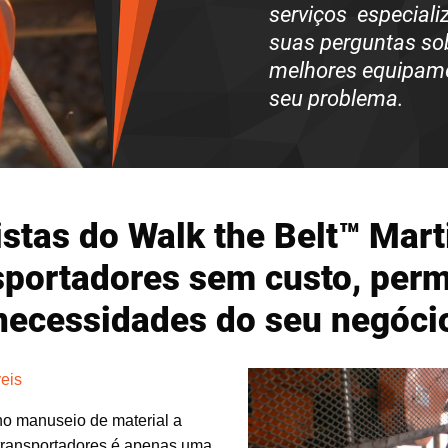
serviços
especiali
suas perguntas
sob
melhores equipamen
seu problema.
istas do Walk the Belt™ Mar
sportadores sem custo, perm
 necessidades do seu negóci
eis
no manuseio de material a
 transportadores é apenas uma