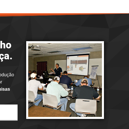
nho
ça.
rodução
r
uisas