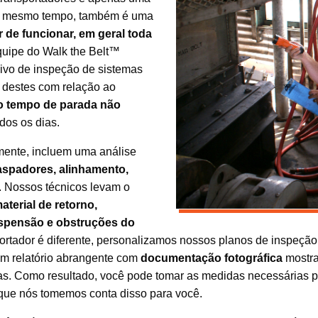
 Ao mesmo tempo, também é uma
r de funcionar, em geral toda
quipe do Walk the Belt™
ivo de inspeção de sistemas
 destes com relação ao
 o tempo de parada não
dos os dias.
ente, incluem uma análise
raspadores, alinhamento,
 Nossos técnicos levam o
aterial de retorno,
spensão e obstruções do
portador é diferente, personalizamos nossos planos de inspeç
um relatório abrangente com
documentação fotográfica
mostra
s. Como resultado, você pode tomar as medidas necessárias 
que nós tomemos conta disso para você.