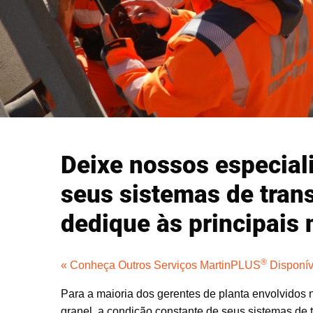
Deixe nossos especial
seus sistemas de tran
dedique às principais
®
« Conheça Outros Serviços MartinPLUS
Disponív
Para a maioria dos gerentes de planta envolvidos 
granel, a condição constante de seus sistemas de