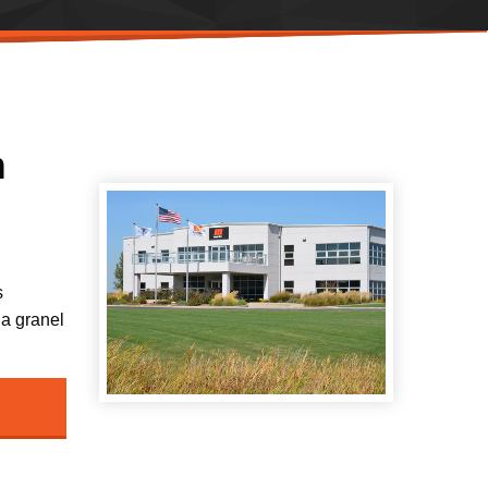
m
s
 a granel