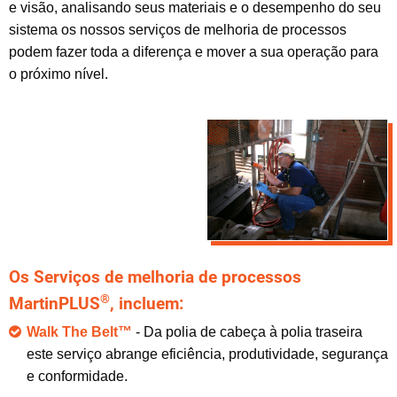
e
visão,
analisando
seus materiais e
o desempenho do seu
sistema
os nossos serviços
de melhoria de processos
podem
fazer toda a diferença
e mover
a sua operação
para
o próximo nível
.
Os Serviços de melhoria de processos
®
MartinPLUS
, incluem:
Walk The Belt™
- Da polia de cabeça à polia traseira
este serviço abrange eficiência, produtividade, segurança
e conformidade.