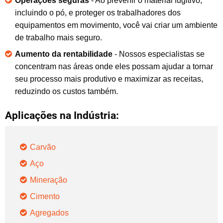
Operações seguras
-
Ao prevenir o
material
fugitivo
,
incluindo
o
pó, e
p
roteger
os trabalhadores dos
equipamentos
em movimento,
você vai criar
um ambiente
de trabalho mais seguro
.
Aumento da rentabilidade
-
Nossos especialistas
se
concentram nas
áreas
onde eles possam ajudar a tornar
seu processo
mais produtivo
e
maximizar as receitas
,
reduzindo os custos
também
.
Aplicações na Indústria:
Carvão
Aço
Mineração
Cimento
Agregados