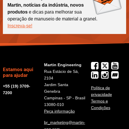
Martin, notícias da indústria, novos
produtos
e dicas para melhorar sua
operação de manuseio de material a granel.
Inscreva-se!
Martin Engineering
Estamos aqui
Rua Estácio de Sá,
para ajudar
2104
Jardim Santa
+55 (19) 3709-
Política de
Genebra
7200
privacidade
Campinas - SP - Brasil
Termos e
13080-010
Condições
Peça informação
br_marketing@martin-
eng.com