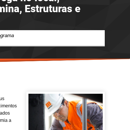
ina, Estruturas e
ograma
us
cimentos
Dados
omia a