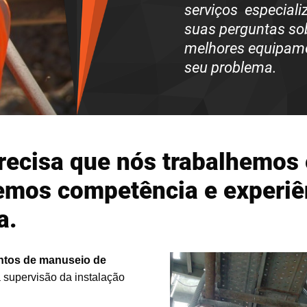
serviços
especiali
suas perguntas
sob
melhores equipamen
seu problema.
precisa que nós trabalhemo
temos competência e experiên
a.
ntos de manuseio de
supervisão da instalação