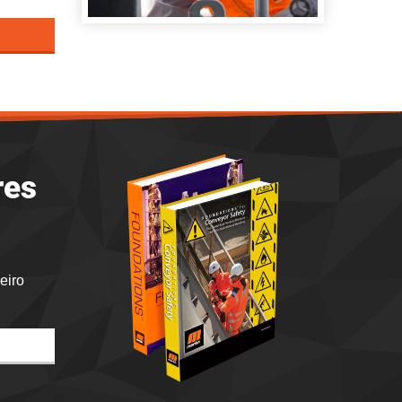
res
eiro