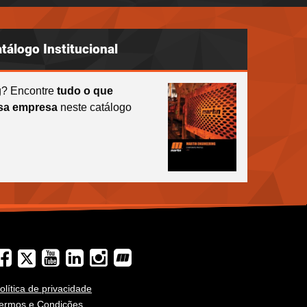
tálogo Institucional
g? Encontre
tudo o que
ssa empresa
neste catálogo
olítica de privacidade
ermos e Condições