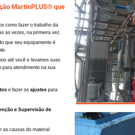
lação MartinPLUS® que
os como fazer o trabalho da
s as vezes, na primeira vez.
ndo que seu equipamento é
te.
os até você e levamos suas
in para atendimento na sua
tos
e fazer os
ajustes
para
enção e Supervisão de
r as causas do material