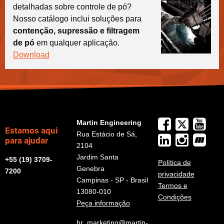
detalhadas sobre controle de pó?
Nosso catálogo inclui soluções para
contenção, supressão e filtragem
de pó
em qualquer aplicação.
Download
Martin Engineering
Estamos aqui
Rua Estácio de Sá,
para ajudar
2104
Jardim Santa
+55 (19) 3709-
Política de
Genebra
7200
privacidade
Campinas - SP - Brasil
Termos e
13080-010
Condições
Peça informação
br_marketing@martin-