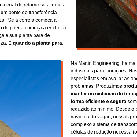
aterial de retorno se acumula
 um ponto de transferência
eza. Se a correia começa a
em de poeira começa a encher a
ça e sua planta para de
eza.
E quando a planta para,
Na Martin Engineering, há ma
industriais para fundições. N
especialistas em avaliar as op
problemas. Produzimos
produ
manter os sistemas de trans
forma eficiente e segura
sem 
reduzido ao mínimo. Desde o 
navio ou do vagão, nossos pr
complexo sistema de transporta
células de redução necessári