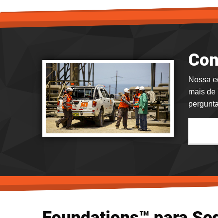
Con
Nossa eq
mais de 
pergunta
Foundations™ para Se