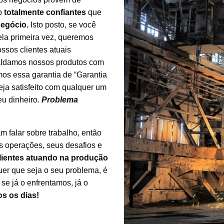
ão
totalmente confiantes
que
negócio.
Isto posto, se você
ela primeira vez, queremos
ssos clientes atuais
paldamos nossos produtos com
 essa garantia de “Garantia
ja satisfeito com qualquer um
eu dinheiro.
Problema
m falar sobre trabalho, então
s operações, seus desafios e
lientes atuando na produção
er que seja o seu problema, é
se já o enfrentamos, já o
s os dias!