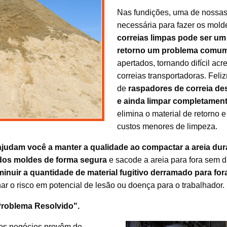
Nas fundições, uma de nossas 
necessária para fazer os mold
correias limpas pode ser um 
retorno um problema comum
apertados, tornando difícil a
correias transportadoras. Fel
de
raspadores de correia d
e ainda limpar completament
elimina o material de retorno e
custos menores de limpeza.
 ajudam você a manter a qualidade ao compactar a areia du
 dos moldes de forma segura
e sacode a areia para fora sem d
inuir a quantidade de material fugitivo derramado para fora
ar o risco em potencial de lesão ou doença para o trabalhador.
Problema Resolvido".
sos negócios provêm de